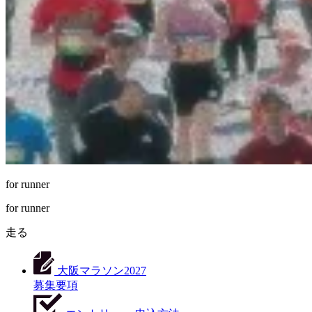
for runner
for runner
走る
大阪マラソン2027
募集要項