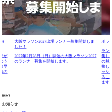
報解
大阪マラソン2027出場ランナー募集開始しま
ボラ
した！
ランナ
間が
2027年2月28日（日）開催の大阪マラソン2027
集し
のう
のランナー募集を開始します。
の魅
お早
接し
様の
ッシ
るこ
ます
news
お知らせ