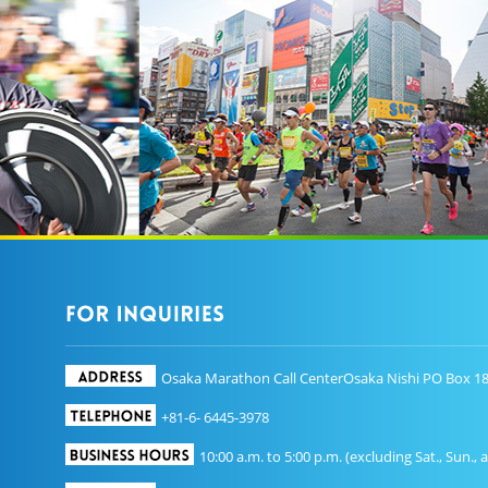
Osaka Marathon Call CenterOsaka Nishi PO Box 18
+81-6- 6445-3978
10:00 a.m. to 5:00 p.m. (excluding Sat., Sun., 