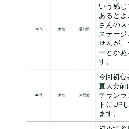
いう感じ
あるとよ
さんのス
30代
女性
愛知県
ステージ
せんが、
ーとかあ
す。
今回初心
直大会前
テランラ
40代
女性
大阪府
トにUP
ます。