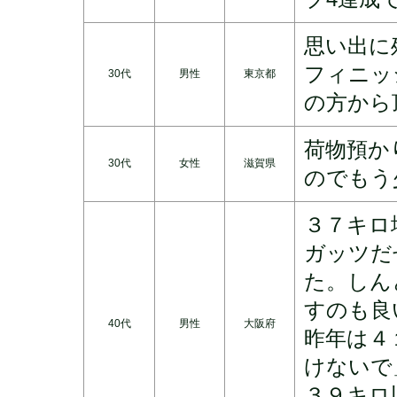
思い出に
フィニッ
30代
男性
東京都
の方から
荷物預か
30代
女性
滋賀県
のでもう
３７キロ
ガッツだ
た。しん
すのも良
40代
男性
大阪府
昨年は４
けないで
３９キロ