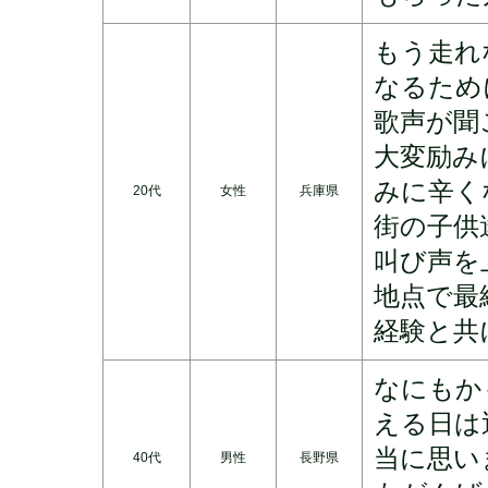
もう走れ
なるため
歌声が聞
大変励み
みに辛く
20代
女性
兵庫県
街の子供
叫び声を
地点で最
経験と共
なにもか
える日は
当に思い
40代
男性
長野県