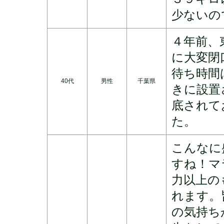
少ないの
４年前、
に大変閉
待ち時間
40代
男性
千葉県
きに設置
底されて
た。
こんなに
すね！マ
力以上の
れます。
の気持ち