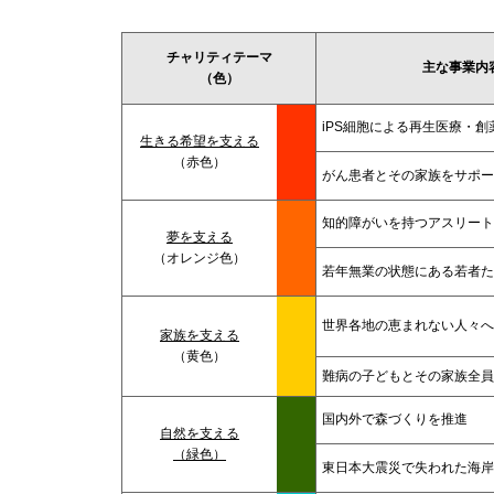
チャリティテーマ
主な事業内
（色）
iPS細胞による再生医療・創
生きる希望を支える
（赤色）
がん患者とその家族をサポー
知的障がいを持つアスリート
夢を支える
（オレンジ色）
若年無業の状態にある若者た
世界各地の恵まれない人々へ
家族を支える
（黄色）
難病の子どもとその家族全員
国内外で森づくりを推進
自然を支える
（緑色）
東日本大震災で失われた海岸