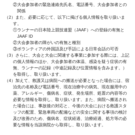
②大会参加者の緊急連絡先氏名、電話番号、大会参加者との
関係
（2）また、必要に応じて、以下に掲げる個人情報を取り扱いま
す。
①ランナーの日本陸上競技連盟（JAAF）への登録の有無と
JAAF ID
②大会参加者の障がいの有無と種別
③ボランティアの外国語及び手話による日常会話の可否
（3）さらに、大会と大会に関連する事業に参加する際には、上記
の個人情報のほか、大会参加者の体温、感染を疑う症状の有
無、ランナーの記録（中途記録及び位置情報を含みます。）
を取得し、取り扱います。
（4）加えて、救護又は病院への搬送が必要となった場合には、宿
泊先の名称及び電話番号、現在治療中の病気、現在服用中の
薬、アレルギー、傷病名、症状、発生場所、処置の内容等の
必要な情報を取得し、取り扱います。また、病院へ搬送され
た場合には、事故後の対応と、今後の大会における救護スタ
ッフの配置、緊急車両の配備などの安全に関する事項の検討
及び改善のため、傷病名、症状経過、治療経過、処方等の必
要な情報を当該病院から取得し、取り扱います。