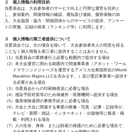
２ 個人情報の利用目的
当委員会は、大会参加者のサービス向上と円滑な運営を目的と
し、参加案内、関連情報の確認、通知及び連絡、傷害保険の加
入、大会協賛・協力・関係団体からのサービスの提供、アンケー
トの実施、記録の発表（ランキング等）に利用します。
３ 個人情報の第三者提供について
当委員会では、次の場合を除いて、大会参加者本人の同意を得る
ことなく個人情報を第三者に提供することはありません。
（1）当委員会の業務遂行上必要な範囲内で提供する場合
（2）本大会運営に関わる範囲内で関連事業者（アボット・ワール
ドマラソンメジャーズを運営するアメリカ合衆国所在のWorld
Marathon Majors LLCを含みます。）及び委託事業者へ提供す
る必要がある場合
（3）当委員会からの印刷物発送に必要な場合
（4）感染予防対策等のため保健所・医療機関へ提供する場合
（5）傷害保険適用の事務手続きに必要な場合
（6）大会と大会に関連する事業の映像・写真・記事・記録等が、
テレビ・新聞・雑誌・インターネット・出版物等に報道・掲
載・利用される場合
（7）人の生命、身体、または財産の保護のために必要な場合で、
大会参加者本人の同意を得ることが困難な場合