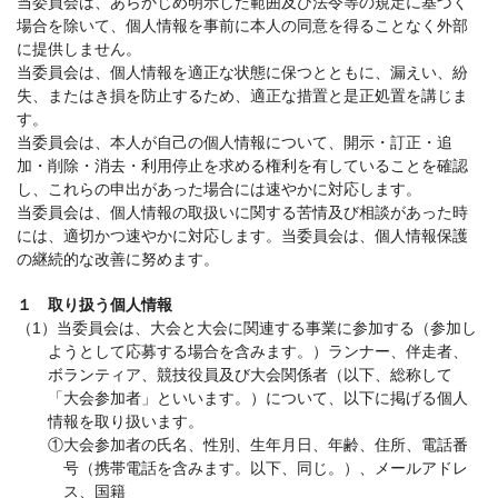
当委員会は、あらかじめ明示した範囲及び法令等の規定に基づく
場合を除いて、個人情報を事前に本人の同意を得ることなく外部
に提供しません。
当委員会は、個人情報を適正な状態に保つとともに、漏えい、紛
失、またはき損を防止するため、適正な措置と是正処置を講じま
す。
当委員会は、本人が自己の個人情報について、開示・訂正・追
加・削除・消去・利用停止を求める権利を有していることを確認
し、これらの申出があった場合には速やかに対応します。
当委員会は、個人情報の取扱いに関する苦情及び相談があった時
には、適切かつ速やかに対応します。当委員会は、個人情報保護
の継続的な改善に努めます。
１ 取り扱う個人情報
（1）当委員会は、大会と大会に関連する事業に参加する（参加し
ようとして応募する場合を含みます。）ランナー、伴走者、
ボランティア、競技役員及び大会関係者（以下、総称して
「大会参加者」といいます。）について、以下に掲げる個人
情報を取り扱います。
①大会参加者の氏名、性別、生年月日、年齢、住所、電話番
号（携帯電話を含みます。以下、同じ。）、メールアドレ
ス、国籍