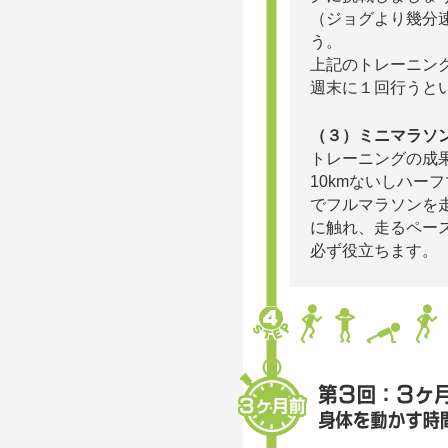
（ジョグより幾分
う。
上記のトレーニン
週末に１回行うと
（３）ミニマラソ
トレーニングの成
10kmないしハー
でフルマラソンを
に触れ、走るペー
必ず役立ちます。