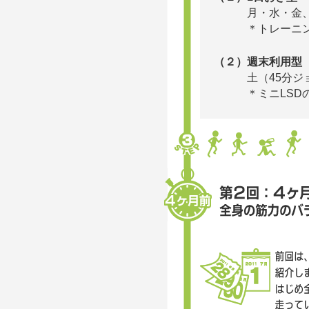
月・水・金、ま
＊トレーニング
（２）週末利用型
土（45分ジョグ
＊ミニLSDの