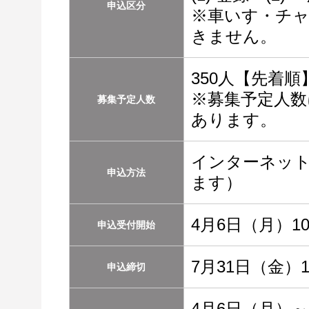
申込区分
※車いす・チ
きません。
350人【先着順
※募集予定人数
募集予定人数
あります。
インターネット
申込方法
ます）
4月6日（月）1
申込受付開始
7月31日（金）1
申込締切
4月6日（月）～