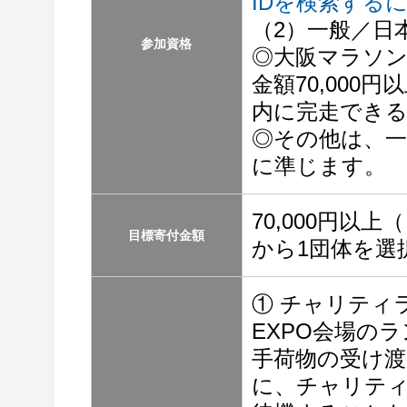
IDを検索する
（2）一般／日
参加資格
◎大阪マラソ
金額70,000
内に完走でき
◎その他は、一
に準じます。
70,000円以
目標寄付金額
から1団体を選
① チャリティ
EXPO会場の
手荷物の受け
に、チャリテ