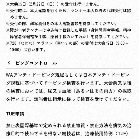
大会当日（2月22日（日））の受付は行いません。
受付時に、本人確認を行うため、ランナー本人以外の代理受付は認
めません。
受付の際、顔写真付きの本人確認書類を持参してください。
障がい者ランナーは申込時に登録した手帳（身体障害者手帳、精神
障害者保健福祉手帳、療育手帳のいずれか）を持参してください。
720〈なにわ〉マラソン（車いすの部）の受付は大会当日（9:00～
10:00）に行います。
ドーピング
コントロール
WAアンチ・ドーピング規程もしくは日本アンチ・ドーピン
グ規程に基づいてドーピング検査を行います。大会前又は後
の検査においては、尿又は血液（あるいはその両方）の採取
を行います。該当者は指示に従って検査を受けてください。
TUE申請
禁止表国際基準で定められる禁止物質・禁止方法を病気の治
療目的で使わざるを得ない競技者は、治療使用特例（TUE）