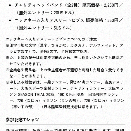
チャリティヘッドバンド（全2種）販売価格：2,250円／
（国外エントリー：20USドル）
ニックネーム入りアスリートビブス 販売価格：550円／
（国外エントリー：5USドル）
ニックネーム入りアスリートビブスについてのご注意
印字可能な文字（漢字、ひらがな、カタカナ、アルファベット、ア
ラビア数字）で、全角5文字、半角10文字以内。
☆、♪等の記号は対応不可能のため、申し込みいただいても削除さ
せていただきます。
企業名や商品名、その他主催者が不適切と判断した場合は受付でき
ないことがあります。
申し込み対象者は、一般ランナー、障がい者ランナー、市民アスリ
ート、大阪スポーツ応援ランナー、チャリティランナー、大阪マラ
ソン SEASON TRIAL 2025「10K & Fun RUN」出場権付きランナ
ー、720〈なにわ〉マラソン（ランの部）、720〈なにわ〉マラソン
（車いすの部） （日本陸連登録競技者は除きます。）
参加記念Tシャツ
参加が確定したランナーで希望される方に販売します。詳細