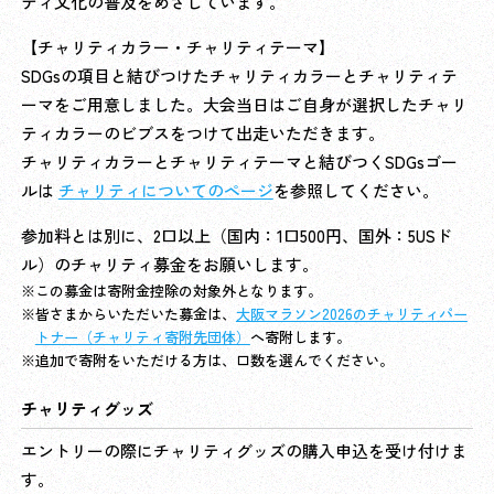
ティ文化の普及をめざしています。
【チャリティカラー・チャリティテーマ】
SDGsの項目と結びつけたチャリティカラーとチャリティテ
ーマをご用意しました。大会当日はご自身が選択したチャリ
ティカラーのビブスをつけて出走いただきます。
チャリティカラーとチャリティテーマと結びつくSDGsゴー
ルは
チャリティについてのページ
を参照してください。
参加料とは別に、2口以上（国内：1口500円、国外：5USド
ル）のチャリティ募金をお願いします。
この募金は寄附金控除の対象外となります。
皆さまからいただいた募金は、
大阪マラソン2026のチャリティパー
トナー（チャリティ寄附先団体）
へ寄附します。
追加で寄附をいただける方は、口数を選んでください。
チャリティグッズ
エントリーの際にチャリティグッズの購入申込を受け付けま
す。