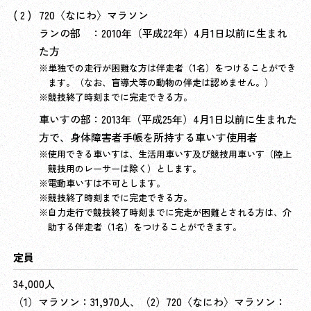
720〈なにわ〉マラソン
ランの部 ：2010年（平成22年）4月1日以前に生まれ
た方
単独での走行が困難な方は伴走者（1名）をつけることができ
ます。（なお、盲導犬等の動物の伴走は認めません。）
競技終了時刻までに完走できる方。
車いすの部：2013年（平成25年）4月1日以前に生まれた
方で、身体障害者手帳を所持する車いす使用者
使用できる車いすは、生活用車いす及び競技用車いす（陸上
競技用のレーサーは除く）とします。
電動車いすは不可とします。
競技終了時刻までに完走できる方。
自力走行で競技終了時刻までに完走が困難とされる方は、介
助する伴走者（1名）をつけることができます。
定員
34,000人
（1）マラソン：31,970人、（2）720〈なにわ〉マラソン：