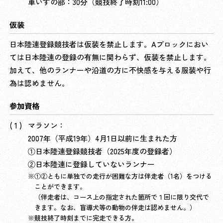
車いすの部：30分（競技終了時刻11:00）
仮装
日本陸連登録競技者は仮装を禁止します。Aブロックにおい
ては日本陸連の登録の有無に関わらず、仮装を禁止します。
加えて、他のランナーや沿道の方に不快感を与える服装や行
為は認めません。
参加資格
マラソン：
2007年（平成19年）4月1日以前に生まれた方
①日本陸連登録競技者（2025年度の登録者）
②日本陸連に登録していないランナー
①②ともに単独での走行が困難な方は伴走者（1名）をつける
ことができます。
（伴走者は、コース上の指定された箇所で１回に限り交代で
きます。なお、盲導犬等の動物の伴走は認めません。）
競技終了時刻までに完走できる方。