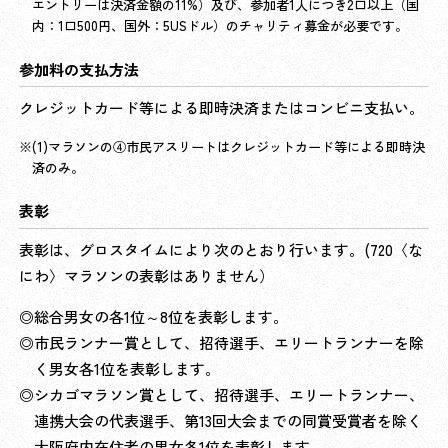
エントリーは決済金額の11%）及び、参加者1人につき2口以上（国
内：1口500円、国外：5USドル）のチャリティ募金が必要です。
参加料の支払方法
クレジットカード等による即時決済またはコンビニ支払い。
(1)マラソンの④市民アスリートはクレジットカード等による即時決
済のみ。
表彰
表彰は、グロスタイムにより次のとおり行います。(720〈な
にわ〉マラソンの表彰はありません）
◎総合男女の各1位～8位を表彰します。
◎市民ランナー賞として、招待選手、エリートランナーを除
く男女各1位を表彰します。
◎シカゴマラソン賞として、招待選手、エリートランナー、
連携大会の代表選手、第13回大会までの同賞受賞者を除く
大阪府内在住者の男女各1位を表彰します。