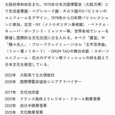
大阪府岸和田生まれ。1970年日本万国博覧会（大阪万博）に
て生活産業館・ペプシコーラ館・タカラ館の3パビリオンの
ユニフォームをデザイン。1978年から22年間パリコレクショ
ンに参加。北京・NY（メトロポリタン美術館）・ベトナム・
キューバ・ポーランド・ミャンマー等、世界各地でショーを
開催し国際的な文化交流に力を入れる。オペラ「魔笛」や
「蝶々夫⼈」・ブロードウェイミュージカル「太平洋序曲」
（トニー賞ノミネート）・DRUM TAOの舞台衣装 ・スポーツ
ユニフォーム・花火のデザイン等ファッションの枠を超えて
日本文化を発信している。
2022年 大阪来てな大使就任
2025年 国際博覧会協会シニアアドバイザー
2017年 文化功労者
2021年 フランス政府よりレジオン・ドヌール勲章受章
2022年 旭日中綬章受章
2025年 文化勲章受章