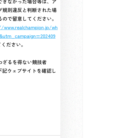
できなかった場合等は、ア
グ規則違反と判断された場
るので留意してください。
//www.realchampion.jp/wh
ou&utm_campaign=202409
てください。
わざるを得ない競技者
下記ウェブサイトを確認し