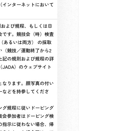
（インターネットにおいて
則および規程、もしくは日
会です。競技会（時）検査
（あるいは両方） の採取
い（競技／運動終了から2
上記の規則および規程の詳
JADA）のウェブサイト
となります。顔写真の付い
ーなどを持参してくださ
ング規程に従いドーピング
技会参加者はドーピング検
の指示に従わない場合、帰