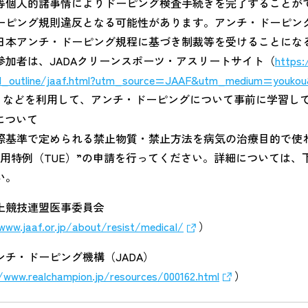
等個人的諸事情によりドーピング検査手続きを完了することが
ーピング規則違反となる可能性があります。アンチ・ドーピン
日本アンチ・ドーピング規程に基づき制裁等を受けることにな
参加者は、JADAクリーンスポーツ・アスリートサイト（
https:
al_outline/jaaf.html?utm_source=JAAF&utm_medium=youk
）などを利用して、アンチ・ドーピングについて事前に学習し
について
際基準で定められる禁止物質・禁止方法を病気の治療目的で使
使用特例（TUE）”の申請を行ってください。詳細については、
い。
上競技連盟医事委員会
www.jaaf.or.jp/about/resist/medical/
）
ンチ・ドーピング機構（JADA）
/www.realchampion.jp/resources/000162.html
）