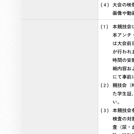
大会の映
画像や動
本競技会
本アンチ
は大会前
が行われ
時間の安
細内容お
にて事前
競技会（
た学生証
い。
本競技会
検査の対
査（尿・