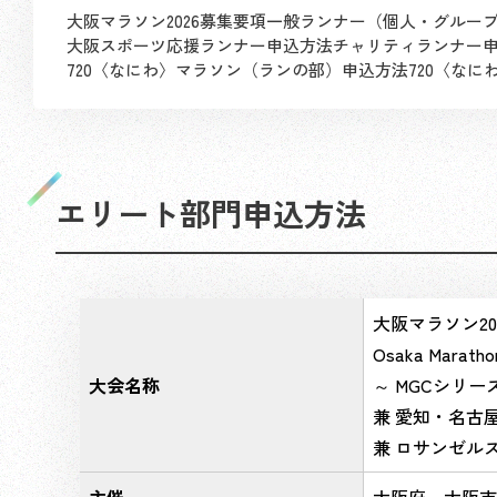
大阪マラソン2026募集要項
一般ランナー（個人・グルー
大阪スポーツ応援ランナー申込方法
チャリティランナー
720〈なにわ〉マラソン（ランの部）申込方法
720〈な
エリート部門申込方法
大阪マラソン20
Osaka Maratho
大会名称
～ MGCシリーズ
兼 愛知・名古
兼 ロサンゼル