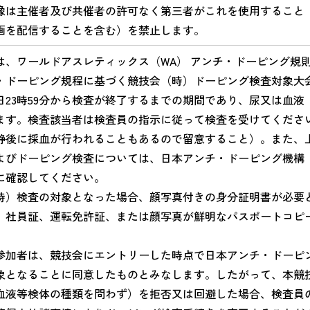
像は主催者及び共催者の許可なく第三者がこれを使用すること
画を配信することを含む）を禁止します。
は、ワールドアスレティックス（WA） アンチ・ドーピング規
・ドーピング規程に基づく競技会（時）ドーピング検査対象大
日23時59分から検査が終了するまでの期間であり、尿又は血液 
ます。検査該当者は検査員の指示に従って検査を受けてくださ
静後に採血が行われることもあるので留意すること）。また、
よびドーピング検査については、日本アンチ・ドーピング機構（
に確認してください。
時）検査の対象となった場合、顔写真付きの身分証明書が必要
、社員証、運転免許証、または顔写真が鮮明なパスポートコピ
参加者は、競技会にエントリーした時点で日本アンチ・ドーピ
象となることに同意したものとみなします。したがって、本競
血液等検体の種類を問わず）を拒否又は回避した場合、検査員