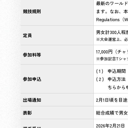
最新のワールド
競技規則
ます。なお、本大
Regulati
男女計300人程
定員
大会運営上、必
17,000円（チ
参加料等
参加記念Tシャ
申込期間 2
参加申込
申込方法 
ちらから
出場通知
2月1日頃を目
表彰
総合成績で男女
2026年2月21日（