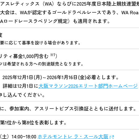
アスレティックス（WA）ならびに2025年度日本陸上競技連
会は、WAが認定するゴールドラベルレースであり、WA Road Rac
ons（WAロードレースラベリング規定）も適用されます。
度
要に応じて基準を設ける場合があります。
※1
ャリティ募金1,000円含む
）
ツは希望される方への別途販売となります。
025年12月1日(月)～2026年1月16日(金)必着とします。
詳細は12月1日に
大阪マラソン2026エリート部門ホームページ
申し込んでください。
途に、参加案内、アスリートビブス引換証とともに送付します。
第1位から第8位を表彰します。
土）14:00~18:00
ホテルモントレ ラ・スール大阪