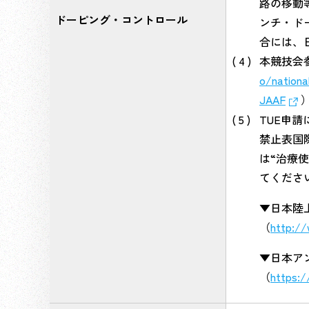
路の移動
ドーピング・コントロール
ンチ・ド
合には、
本競技会
o/nation
JAAF
TUE申請
禁止表国
は“治療
てくださ
▼日本陸
（
http://
▼日本ア
（
https:/