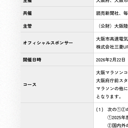
主催
大阪府、大阪市
共催
読売新聞社、毎
主管
（公財）大阪陸
大阪市高速電気
オフィシャルスポンサー
株式会社三菱U
開催日時
2026年2月22日
大阪マラソンコ
大阪府庁前スター
コース
マラソンの他に
となります。
次の①②
①202
②国内外