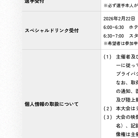
選手受付
必ず選手本人が
2026年2月22
6:00~6:30
スペシャルドリンク受付
6:30~7:0
希望者は参加申
主催者及
ーに従っ
プライバ
なお、取
の通知、
及び陸上
個人情報の取扱について
本大会は
大会の映
名）、記
像権は主