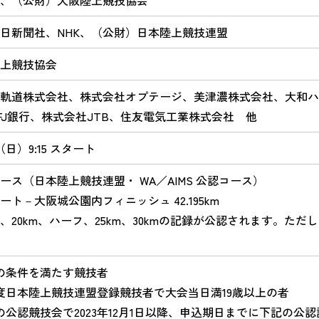
、（公財）大阪陸上競技協会
日新聞社、NHK、（公財）日本陸上競技連盟
上競技協会
軌道株式会社、
株式会社オプテージ、
美津濃株式会社、
大和ハ
FJ銀行、
株式会社JTB、
住友電気工業株式会社
他
（日）9:15 スタート
ース（日本陸上競技連盟・ WA／AIMS 公認コース）
ト－大阪城公園内フィニッシュ 42.195km
、20km、ハーフ、25km、30kmの記録が公認されます。た
の条件を満たす競技者
5年度日本陸上競技連盟登録競技者で大会当日満19歳以上の者
の公認競技会で2023年12月1日以降、申込期日までに下記の公