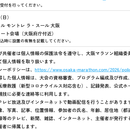
受付を行ってください。
日（日）
 ホテル モントレ ラ・スール 大阪
0 スタート会場（大阪府庁付近）
込時に設置の有無を記載してください。
び共催者は個人情報の保護法令を遵守し、大阪マラソン組織委
て個人情報を取り扱います。
シーポリシーは、
https://www.osaka-marathon.com/2026/poli
得した個人情報は、大会の資格審査、プログラム編成及び作成
医療救護（新型コロナウイルス対応含む）、記録発表、公式ホ
競技に必要な連絡等に利用します。
テレビ放送及びインターネットで動画配信を行うことがありま
像、写真、記事、位置情報、参加者の氏名、年齢、居住地（都
録等のテレビ、新聞、雑誌、インターネット、主催者が発行す
催者に帰属します。