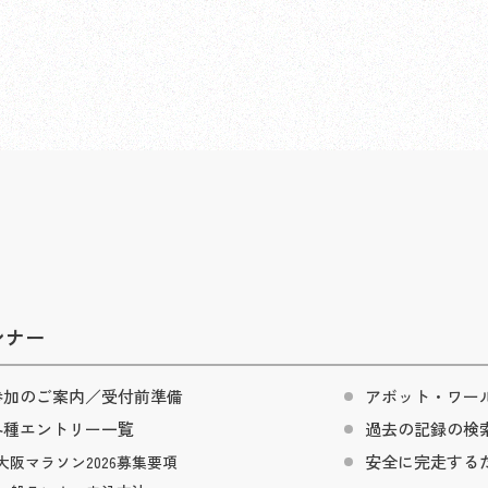
ンナー
参加のご案内／受付前準備
アボット・ワー
各種エントリー一覧
過去の記録の検
安全に完走する
大阪マラソン2026募集要項