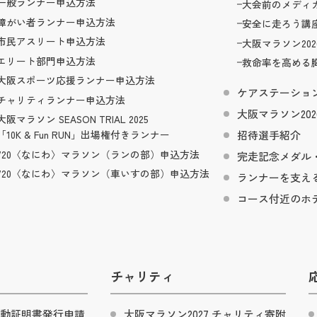
一般ランナー申込方法
大会前のメディ
障がい者ランナー申込方法
安全に走ろう講
市民アスリート申込方法
大阪マラソン202
エリート部門申込方法
救命率を高める胸
大阪スポーツ応援ランナー申込方法
ケアステーショ
チャリティランナー申込方法
大阪マラソン202
大阪マラソン SEASON TRIAL 2025
招待選手紹介
「10K & Fun RUN」出場権付きランナー
720〈なにわ〉マラソン（ランの部）申込方法
完走記念メダル
720〈なにわ〉マラソン（車いすの部）申込方法
ランナーを支え
コース付近のホ
チャリティ
動証明書発行申請
大阪マラソン2027 チャリティ寄附