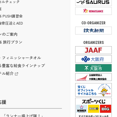
カルチェック
座
6 PUSH講習会
骨圧迫とAED
CO-ORGANIZER
ンのご案内
6 旅行プラン
ORGANIZERS
・フィニッシャータオル
る豊富な給食ラインナップ
テル紹介
応援
「ランナー盛上げ隊！」