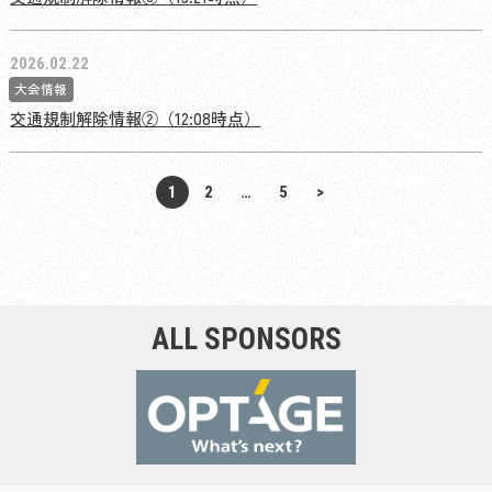
2026.02.22
大会情報
交通規制解除情報②（12:08時点）
投
1
2
…
5
>
稿
の
ペ
ー
ジ
ALL SPONSORS
送
り