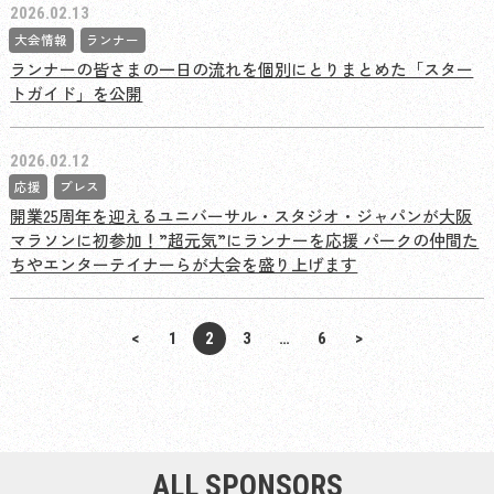
2026.02.13
大会情報
ランナー
ランナーの皆さまの一日の流れを個別にとりまとめた「スター
トガイド」を公開
2026.02.12
応援
プレス
開業25周年を迎えるユニバーサル・スタジオ・ジャパンが大阪
マラソンに初参加！”超元気”にランナーを応援 パークの仲間た
ちやエンターテイナーらが大会を盛り上げます
投
<
1
2
3
…
6
>
稿
の
ペ
ー
ジ
ALL SPONSORS